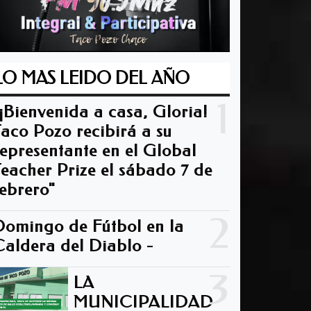
LO MAS LEIDO DEL AÑO
1
"¡Bienvenida a casa, Gloria!
Taco Pozo recibirá a su
representante en el Global
Teacher Prize el sábado 7 de
febrero"
2
Domingo de Fútbol en la
Caldera del Diablo -
3
LA
MUNICIPALIDAD