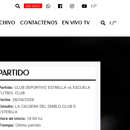
:00 - 08 :00 - Primera Edición - 10:00 - 13:00 Segunda Edición - CONDUCE:J
1.2º
EN VIVO
CHIVO
CONTACTENOS
EN VIVO TV
1.2º
O TV
PARTIDO
Partido:
CLUB DEPORTIVO ESTRELLA vs ESCUELA
FUTBOL CLUB
Fecha:
26/04/2026
Estadio:
LA CALDERA DEL DIABLO CLUB D
ESTERLLA
Hora de inicio:
14:00 hs
Tiempo:
Último partido