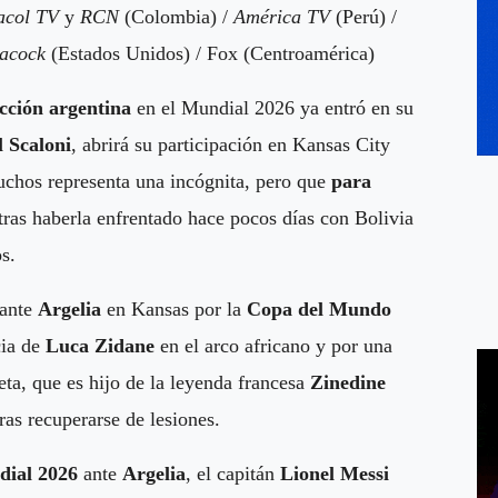
acol TV
y
RCN
(Colombia) /
América TV
(Perú) /
acock
(Estados Unidos) / Fox (Centroamérica)
ección argentina
en el Mundial 2026 ya entró en su
l Scaloni
, abrirá su participación en Kansas City
uchos representa una incógnita, pero que
para
tras haberla enfrentado hace pocos días con Bolivia
s.
 ante
Argelia
en Kansas por la
Copa del Mundo
cia de
Luca Zidane
en el arco africano y por una
eta, que es hijo de la leyenda francesa
Zinedine
ras recuperarse de lesiones.
ial 2026
ante
Argelia
, el capitán
Lionel Messi