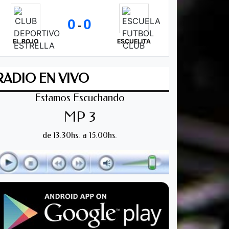
0
0
-
EL ROJO
ESCUELITA
RADIO EN VIVO
Estamos Escuchando
MP 3
de 13.30hs. a 15.00hs.