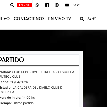
 - 08 :00 - Primera Edición - 10:00 - 13:00 Segunda Edición - CONDUCE:Juan
24.5º
EN VIVO
HIVO
CONTACTENOS
EN VIVO TV
24.5º
O TV
PARTIDO
Partido:
CLUB DEPORTIVO ESTRELLA vs ESCUELA
FUTBOL CLUB
Fecha:
26/04/2026
Estadio:
LA CALDERA DEL DIABLO CLUB D
ESTERLLA
Hora de inicio:
14:00 hs
Tiempo:
Último partido