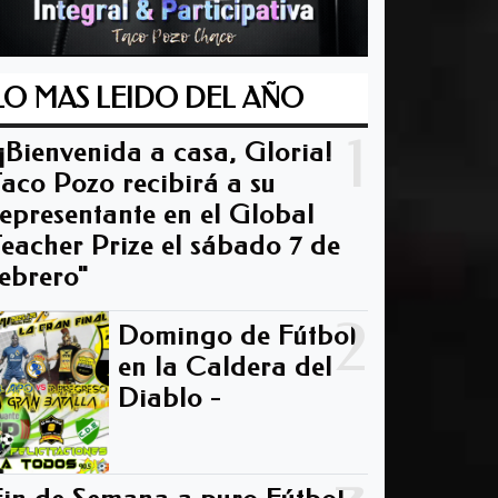
LO MAS LEIDO DEL AÑO
1
"¡Bienvenida a casa, Gloria!
Taco Pozo recibirá a su
representante en el Global
Teacher Prize el sábado 7 de
febrero"
2
Domingo de Fútbol
en la Caldera del
Diablo -