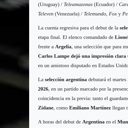
(Uruguay) /
Teleamazonas
(Ecuador) /
Car
Televen
(Venezuela) /
Telemundo
,
Fox
y
Pe
La cuenta regresiva para el debut de la
sel
etapa final. El elenco comandado de
Lione
frente a
Argelia
, una selección que para m
Carlos Lampe dejó una impresión clara
en un amistoso disputado en Estados Unido
La
selección argentina
debutará el martes
2026
, en un partido marcado por la presen
coincidencia en la previa: tanto el guardam
Zidane
, como
Emiliano Martínez
llegan t
A horas del
debut de
Argentina
en el
Mund