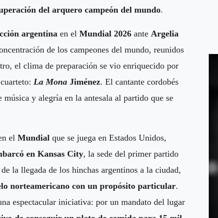
ecuperación del arquero campeón del mundo
.
ección argentina
en el
Mundial 2026
ante
Argelia
 concentración de los campeones del mundo, reunidos
tro, el clima de preparación se vio enriquecido por
 cuarteto:
La Mona
Jiménez
. El cantante cordobés
e música y alegría en la antesala al partido que se
en el
Mundial
que se juega en Estados Unidos,
mbarcó en Kansas City
, la sede del primer partido
de la llegada de los hinchas argentinos a la ciudad,
elo norteamericano con un propósito particular
.
una espectacular iniciativa: por un mandato del lugar
ivo de conseguir un plato de comida para 15 mil