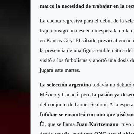
marcó la necesidad de trabajar en la r
La cuenta regresiva para el debut de la
sel
trajo consigo una escena inesperada en la
en Kansas City. El sábado previo al encuen
la presencia de una figura emblemática del
visitó a los futbolistas y aportó una dosis d
jugará este martes.
La
selección argentina
todavía no debutó 
México y Canadá, pero
la pasión ya dese
del conjunto de Lionel Scaloni. A la espera 
Infobae se encontró con uno que pisó su
Él, que se llama
Juan Kurtzemann
, tuvo 
donde estudia,
creó una ONG con el objet