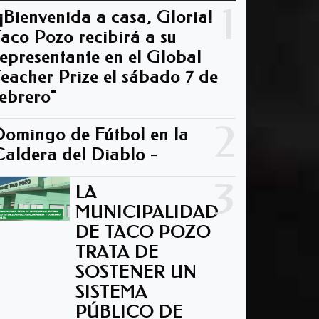
1
"¡Bienvenida a casa, Gloria!
Taco Pozo recibirá a su
representante en el Global
Teacher Prize el sábado 7 de
febrero"
2
Domingo de Fútbol en la
Caldera del Diablo -
3
LA
MUNICIPALIDAD
DE TACO POZO
TRATA DE
SOSTENER UN
SISTEMA
PÚBLICO DE