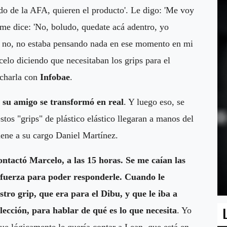
do de la AFA, quieren el producto'. Le digo: 'Me voy
 me dice: 'No, boludo, quedate acá adentro, yo
ue no, no estaba pensando nada en ese momento en mi
elo diciendo que necesitaban los grips para el
 charla con
Infobae
.
 su amigo se transformó en real
. Y luego eso, se
stos "grips" de plástico elástico llegaran a manos del
iene a su cargo Daniel Martínez.
ntactó Marcelo, a las 15 horas. Se me caían las
 fuerza para poder responderle. Cuando le
tro grip, que era para el Dibu, y que le iba a
ección, para hablar de qué es lo que necesita
. Yo
ue lógicamente le quería contar a Lean, que está en