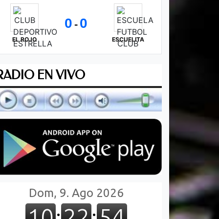
0
0
-
EL ROJO
ESCUELITA
RADIO EN VIVO