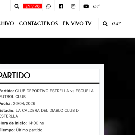
0 - 08 :00 - Primera Edición - 10:00 - 13:00 Segunda Edición - CONDUCE:Ju
0.4º
EN VIVO
CHIVO
CONTACTENOS
EN VIVO TV
0.4º
O TV
PARTIDO
Partido:
CLUB DEPORTIVO ESTRELLA vs ESCUELA
FUTBOL CLUB
Fecha:
26/04/2026
Estadio:
LA CALDERA DEL DIABLO CLUB D
ESTERLLA
Hora de inicio:
14:00 hs
Tiempo:
Último partido