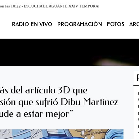
0:22 - ESCUCHA EL AGUANTE XXIV TEMPORADA DE LUNES A VIERNES DESDE LA 07:0
RADIO EN VIVO
PROGRAMACIÓN
FOTOS
AR
ACIÓN
FOTOS
ARCHIVO
CONTACTENOS
EN VIV
rás del artículo 3D que
sión que sufrió Dibu Martínez
ude a estar mejor"