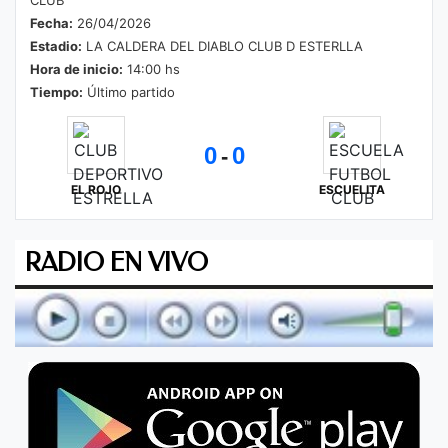
Fecha:
26/04/2026
Estadio:
LA CALDERA DEL DIABLO CLUB D ESTERLLA
Hora de inicio:
14:00 hs
Tiempo:
Último partido
0
0
-
EL ROJO
ESCUELITA
RADIO EN VIVO