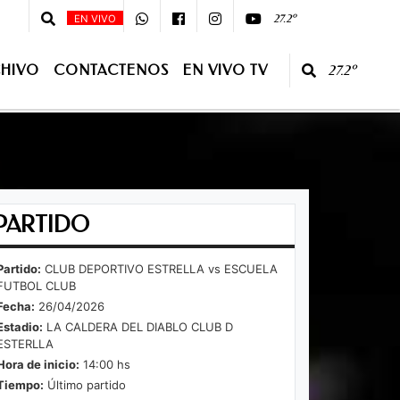
 - Primera Edición - 10:00 - 13:00 Segunda Edición - CONDUCE:Juan José Jua
27.2º
EN VIVO
HIVO
CONTACTENOS
EN VIVO TV
27.2º
O TV
PARTIDO
Partido:
CLUB DEPORTIVO ESTRELLA vs ESCUELA
FUTBOL CLUB
Fecha:
26/04/2026
Estadio:
LA CALDERA DEL DIABLO CLUB D
ESTERLLA
Hora de inicio:
14:00 hs
Tiempo:
Último partido