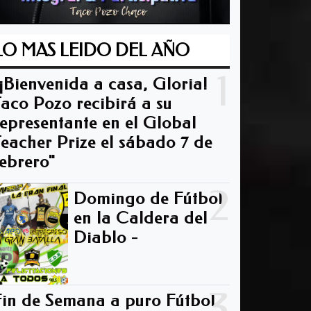
LO MAS LEIDO DEL AÑO
1
"¡Bienvenida a casa, Gloria!
Taco Pozo recibirá a su
representante en el Global
Teacher Prize el sábado 7 de
febrero"
2
Domingo de Fútbol
en la Caldera del
Diablo -
3
Fin de Semana a puro Fútbol