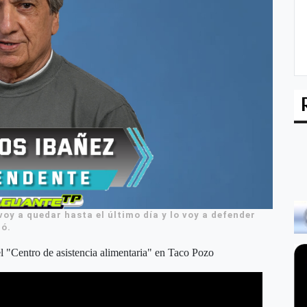
voy a quedar hasta el último día y lo voy a defender
có.
l "Centro de asistencia alimentaria" en Taco Pozo