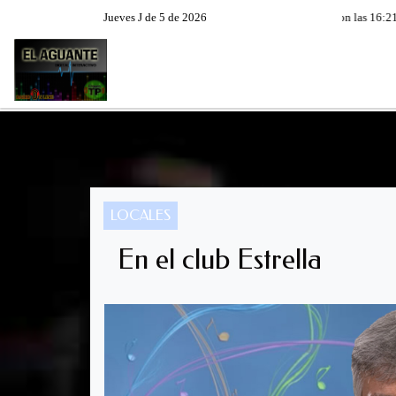
Hoy es Jueves 6 de Agosto de 2026 y son las 16:21 - ES
Jueves J de 5 de 2026
RADIO EN VIVO
PROGRAM
LOCALES
En el club Estrella