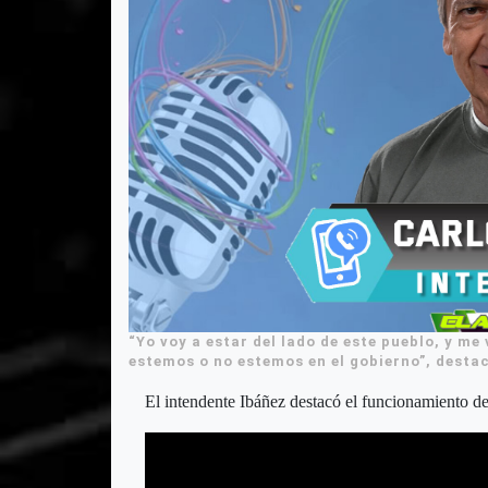
“Yo voy a estar del lado de este pueblo, y me 
estemos o no estemos en el gobierno”, desta
El intendente Ibáñez destacó el funcionamiento de