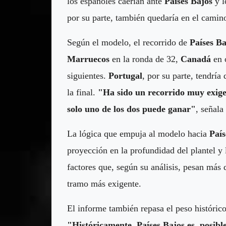
los españoles caerían ante
Países Bajos
y l
por su parte, también quedaría en el camino
Según el modelo, el recorrido de
Países Ba
Marruecos
en la ronda de 32,
Canadá
en 
siguientes.
Portugal
, por su parte, tendría
la final.
"Ha sido un recorrido muy exige
solo uno de los dos puede ganar"
, señala
La lógica que empuja al modelo hacia
País
proyección en la profundidad del plantel y 
factores que, según su análisis, pesan más
tramo más exigente.
El informe también repasa el peso histórico
"Históricamente, Países Bajos es, posib