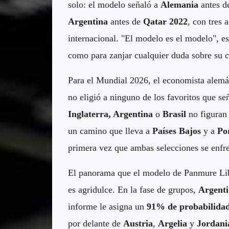
solo: el modelo señaló a
Alemania
antes 
Argentina
antes de
Qatar 2022
, con tres 
internacional. "El modelo es el modelo", 
como para zanjar cualquier duda sobre su c
Para el Mundial 2026, el economista alem
no eligió a ninguno de los favoritos que se
Inglaterra, Argentina
o
Brasil
no figuran 
un camino que lleva a
Países Bajos
y a
Po
primera vez que ambas selecciones se enfre
El panorama que el modelo de Panmure Lib
es agridulce. En la fase de grupos,
Argent
informe le asigna un
91% de probabilida
por delante de
Austria
,
Argelia
y
Jordani