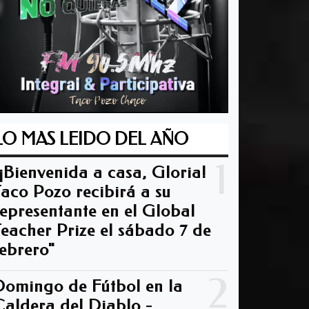
LO MAS LEIDO DEL AÑO
1
"¡Bienvenida a casa, Gloria!
Taco Pozo recibirá a su
representante en el Global
Teacher Prize el sábado 7 de
febrero"
2
Domingo de Fútbol en la
Caldera del Diablo -