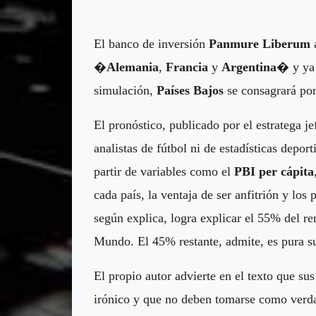
El banco de inversión
Panmure Liberum
a
�
Alemania
,
Francia
y
Argentina
� y ya 
simulación,
Países Bajos
se consagrará por
El pronóstico, publicado por el estratega je
analistas de fútbol ni de estadísticas depo
partir de variables como el
PBI per cápita
cada país, la ventaja de ser anfitrión y los
según explica, logra explicar el 55% del r
Mundo. El 45% restante, admite, es pura su
El propio autor advierte en el texto que s
irónico y que no deben tomarse como verdad 