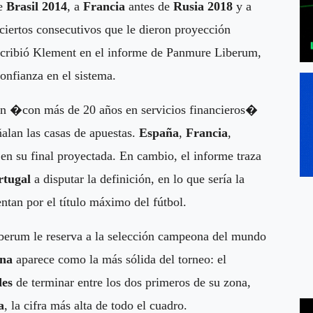
de
Brasil 2014
, a
Francia
antes de
Rusia 2018
y a
aciertos consecutivos que le dieron proyección
escribió Klement en el informe de Panmure Liberum,
onfianza en el sistema.
án �con más de 20 años en servicios financieros�
ñalan las casas de apuestas.
España
,
Francia
,
en su final proyectada. En cambio, el informe traza
rtugal
a disputar la definición, en lo que sería la
ntan por el título máximo del fútbol.
erum le reserva a la selección campeona del mundo
ina
aparece como la más sólida del torneo: el
des
de terminar entre los dos primeros de su zona,
a
, la cifra más alta de todo el cuadro.