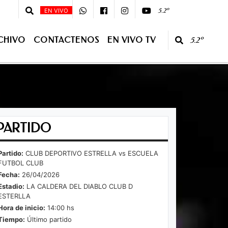
0 - 08 :00 - Primera Edición - 10:00 - 13:00 Segunda Edición - CONDUCE:Jua
5.2º
EN VIVO
CHIVO
CONTACTENOS
EN VIVO TV
5.2º
O TV
PARTIDO
Partido:
CLUB DEPORTIVO ESTRELLA vs ESCUELA
FUTBOL CLUB
Fecha:
26/04/2026
Estadio:
LA CALDERA DEL DIABLO CLUB D
ESTERLLA
Hora de inicio:
14:00 hs
Tiempo:
Último partido