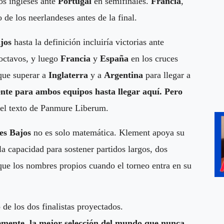
os ingleses ante
Portugal
en semifinales.
Francia
,
 de los neerlandeses antes de la final.
jos
hasta la definición incluiría victorias ante
octavos, y luego
Francia
y
España
en los cruces
 que superar a
Inglaterra
y a
Argentina
para llegar a
nte para ambos equipos hasta llegar aquí. Pero
 el texto de Panmure Liberum.
es Bajos
no es solo matemática. Klement apoya su
la capacidad para sostener partidos largos, dos
 que los nombres propios cuando el torneo entra en su
 de los dos finalistas proyectados.
lemente, la mejor selección del mundo que nunca