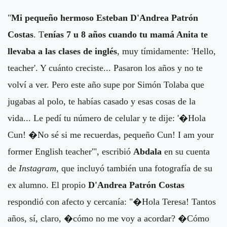
"
Mi pequeño hermoso Esteban D'Andrea Patrón
Costas
. T
enías 7 u 8 años cuando tu mamá Anita te
llevaba a las clases de inglés
, muy tímidamente: 'Hello,
teacher'. Y cuánto creciste... Pasaron los años y no te
volví a ver. Pero este año supe por Simón Tolaba que
jugabas al polo, te habías casado y esas cosas de la
vida... Le pedí tu número de celular y te dije: '�Hola
Cun! �No sé si me recuerdas, pequeño Cun! I am your
former English teacher'", escribió
Abdala
en su cuenta
de
Instagram
, que incluyó también una fotografía de su
ex alumno. El propio
D'Andrea Patrón Costas
respondió con afecto y cercanía: "�Hola Teresa! Tantos
años, sí, claro, �cómo no me voy a acordar? �Cómo