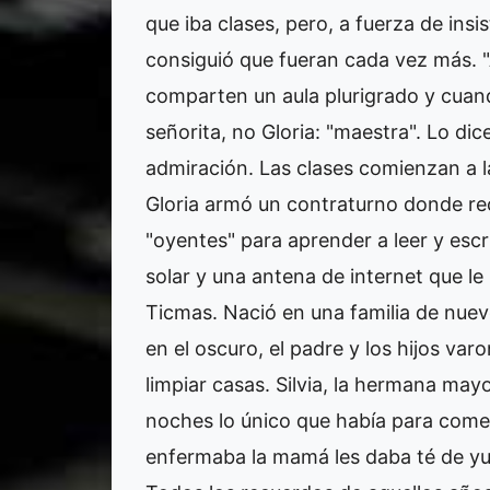
que iba clases, pero, a fuerza de insist
consiguió que fueran cada vez más. "
comparten un aula plurigrado y cuand
señorita, no Gloria: "maestra". Lo di
admiración. Las clases comienzan a l
Gloria armó un contraturno donde re
"oyentes" para aprender a leer y escri
solar y una antena de internet que le
Ticmas. Nació en una familia de nue
en el oscuro, el padre y los hijos var
limpiar casas. Silvia, la hermana may
noches lo único que había para comer 
enfermaba la mamá les daba té de yuy