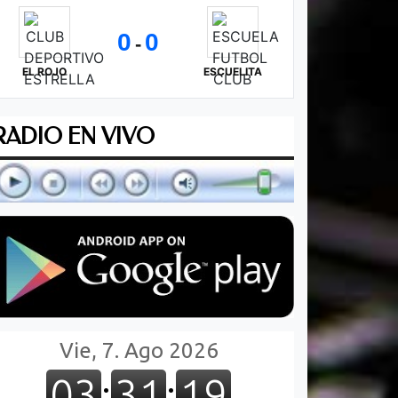
0
0
-
EL ROJO
ESCUELITA
RADIO EN VIVO