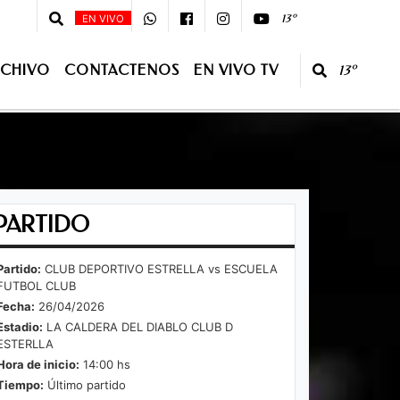
00 - 08 :00 - Primera Edición - 10:00 - 13:00 Segunda Edición - CONDUCE:Ju
13º
EN VIVO
CHIVO
CONTACTENOS
EN VIVO TV
13º
O TV
PARTIDO
Partido:
CLUB DEPORTIVO ESTRELLA vs ESCUELA
FUTBOL CLUB
Fecha:
26/04/2026
Estadio:
LA CALDERA DEL DIABLO CLUB D
ESTERLLA
Hora de inicio:
14:00 hs
Tiempo:
Último partido