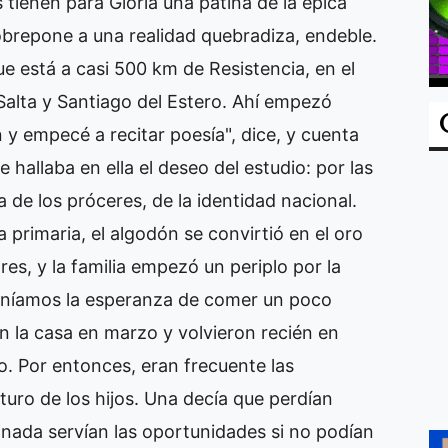
tienen para Gloria una pátina de la épica
obrepone a una realidad quebradiza, endeble.
 está a casi 500 km de Resistencia, en el
 Salta y Santiago del Estero. Ahí empezó
dín y empecé a recitar poesía", dice, y cuenta
hallaba en ella el deseo del estudio: por las
a de los próceres, de la identidad nacional.
 primaria, el algodón se convirtió en el oro
es, y la familia empezó un periplo por la
Teníamos la esperanza de comer un poco
on la casa en marzo y volvieron recién en
o. Por entonces, eran frecuente las
uturo de los hijos. Una decía que perdían
 nada servían las oportunidades si no podían