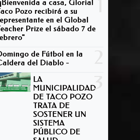
1
"¡Bienvenida a casa, Gloria!
Taco Pozo recibirá a su
representante en el Global
Teacher Prize el sábado 7 de
febrero"
2
Domingo de Fútbol en la
Caldera del Diablo -
3
LA
MUNICIPALIDAD
DE TACO POZO
TRATA DE
SOSTENER UN
SISTEMA
PÚBLICO DE