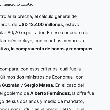
o”, mencionó EcoGo.
rolar la brecha, el cálculo general de
ieros, de
USD 12.400 millones
, estuvo
dólar 80/20 exportador. En ese concepto de
también incluye, con cuantías menores, el
tivo, la compraventa de bonos y recompras
compara, con esos criterios, cuál fue la
 últimos dos ministros de Economía -con
n Guzmán
y
Sergio Massa
. En el caso del
del gobierno de
Alberto Fernández,
la cifra fue
argo de sus dos años y medio de mandato,
os para influir en el precio del CCL y el