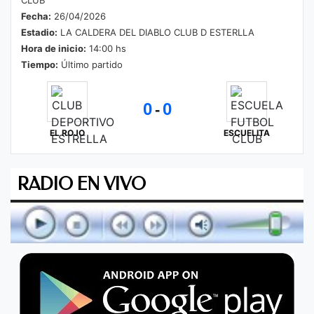
Fecha:
26/04/2026
Estadio:
LA CALDERA DEL DIABLO CLUB D ESTERLLA
Hora de inicio:
14:00 hs
Tiempo:
Último partido
0
0
-
EL ROJO
ESCUELITA
RADIO EN VIVO