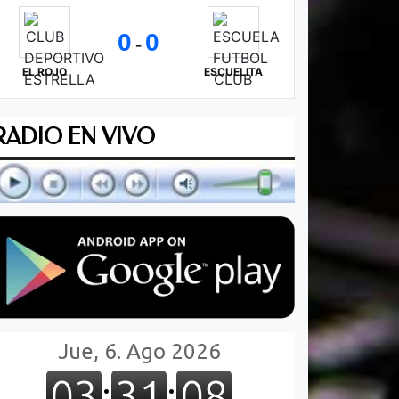
0
0
-
EL ROJO
ESCUELITA
RADIO EN VIVO