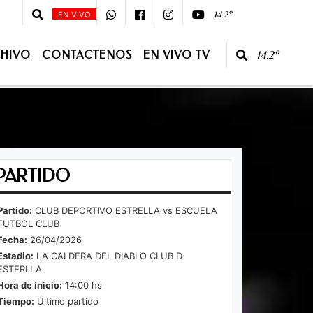
 - 08 :00 - Primera Edición - 10:00 - 13:00 Segunda Edición - CONDUCE:Juan
14.2º
EN VIVO
HIVO
CONTACTENOS
EN VIVO TV
14.2º
O TV
PARTIDO
Partido:
CLUB DEPORTIVO ESTRELLA vs ESCUELA
FUTBOL CLUB
Fecha:
26/04/2026
Estadio:
LA CALDERA DEL DIABLO CLUB D
ESTERLLA
Hora de inicio:
14:00 hs
Tiempo:
Último partido