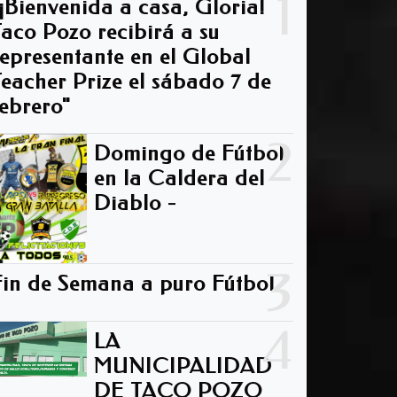
1
"¡Bienvenida a casa, Gloria!
Taco Pozo recibirá a su
representante en el Global
Teacher Prize el sábado 7 de
febrero"
2
Domingo de Fútbol
en la Caldera del
Diablo -
3
Fin de Semana a puro Fútbol
4
LA
MUNICIPALIDAD
DE TACO POZO