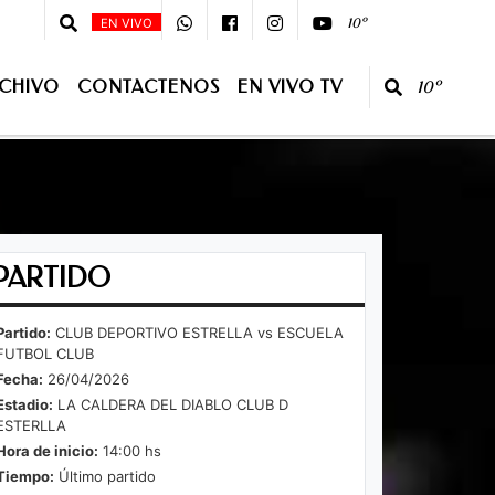
z - Tef.3877-439295 -
10º
EN VIVO
CHIVO
CONTACTENOS
EN VIVO TV
10º
O TV
PARTIDO
Partido:
CLUB DEPORTIVO ESTRELLA vs ESCUELA
FUTBOL CLUB
Fecha:
26/04/2026
Estadio:
LA CALDERA DEL DIABLO CLUB D
ESTERLLA
Hora de inicio:
14:00 hs
Tiempo:
Último partido