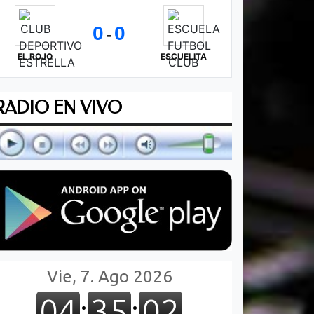
0
0
-
EL ROJO
ESCUELITA
RADIO EN VIVO