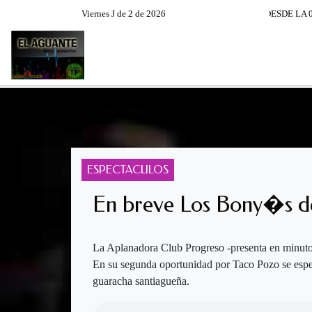
CHA EL AGUANTE XXIV TEMPORADA DE LUNES A VIERNES DESDE LA 07:00 - 08 :00 -
Viernes J de 2 de 2026
RADIO EN VIVO
PROGRAM
ESPECTACULOS
En breve Los Bony�s de
La Aplanadora Club Progreso -presenta en minuto
En su segunda oportunidad por Taco Pozo se esper
guaracha santiagueña.