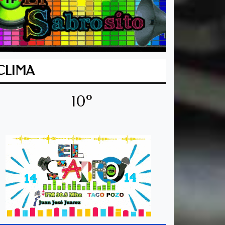
CLIMA
10º