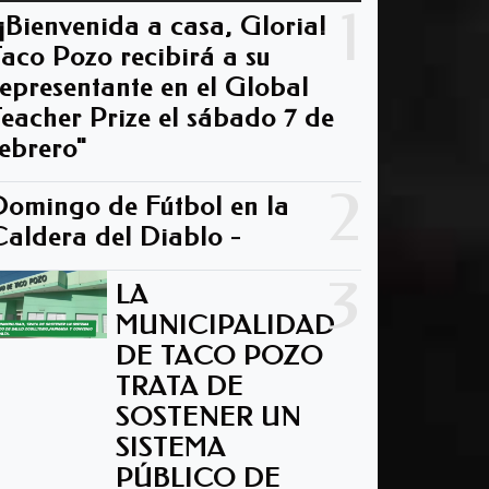
1
"¡Bienvenida a casa, Gloria!
Taco Pozo recibirá a su
representante en el Global
Teacher Prize el sábado 7 de
febrero"
2
Domingo de Fútbol en la
Caldera del Diablo -
3
LA
MUNICIPALIDAD
DE TACO POZO
TRATA DE
SOSTENER UN
SISTEMA
PÚBLICO DE