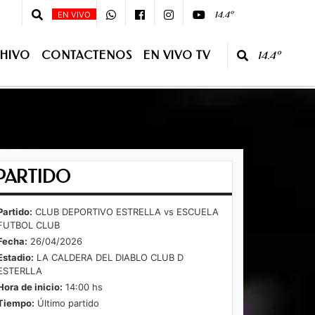
0 - 08 :00 - Primera Edición - 10:00 - 13:00 Segunda Edición - CONDUCE:Ju
14.4º
EN VIVO
HIVO
CONTACTENOS
EN VIVO TV
14.4º
O TV
PARTIDO
Partido:
CLUB DEPORTIVO ESTRELLA vs ESCUELA
FUTBOL CLUB
Fecha:
26/04/2026
Estadio:
LA CALDERA DEL DIABLO CLUB D
ESTERLLA
Hora de inicio:
14:00 hs
Tiempo:
Último partido