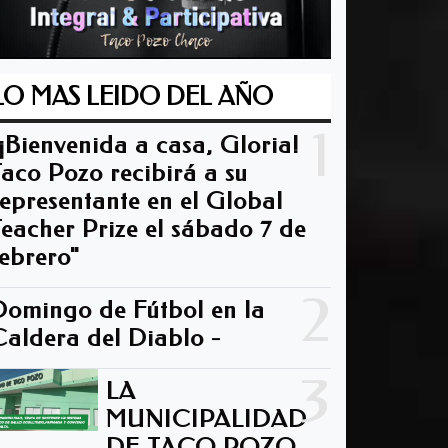
LO MAS LEIDO DEL AÑO
1
"¡Bienvenida a casa, Gloria!
Taco Pozo recibirá a su
representante en el Global
Teacher Prize el sábado 7 de
febrero"
2
Domingo de Fútbol en la
Caldera del Diablo -
3
LA
MUNICIPALIDAD
DE TACO POZO