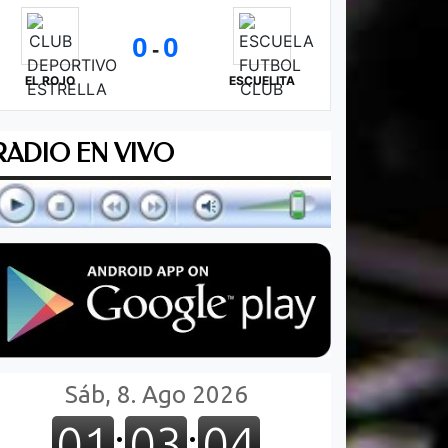
0
0
-
EL ROJO
ESCUELITA
RADIO EN VIVO