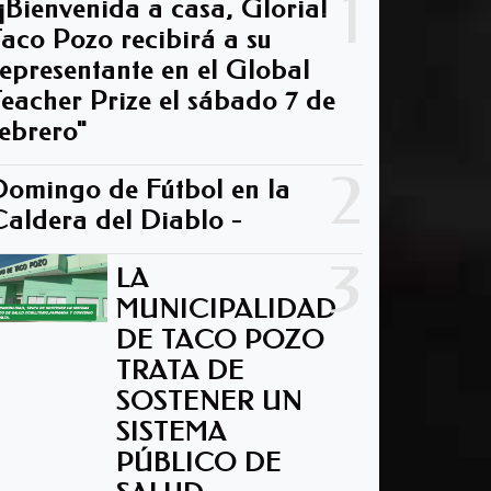
1
"¡Bienvenida a casa, Gloria!
Taco Pozo recibirá a su
representante en el Global
Teacher Prize el sábado 7 de
febrero"
2
Domingo de Fútbol en la
Caldera del Diablo -
3
LA
MUNICIPALIDAD
DE TACO POZO
TRATA DE
SOSTENER UN
SISTEMA
PÚBLICO DE