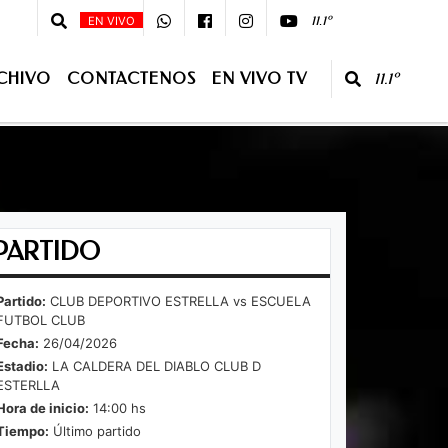
:00 - 08 :00 - Primera Edición - 10:00 - 13:00 Segunda Edición - CONDUCE:
11.1º
EN VIVO
CHIVO
CONTACTENOS
EN VIVO TV
11.1º
O TV
PARTIDO
Partido:
CLUB DEPORTIVO ESTRELLA vs ESCUELA
FUTBOL CLUB
Fecha:
26/04/2026
Estadio:
LA CALDERA DEL DIABLO CLUB D
ESTERLLA
Hora de inicio:
14:00 hs
Tiempo:
Último partido