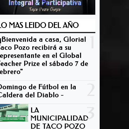
LO MAS LEIDO DEL AÑO
1
"¡Bienvenida a casa, Gloria!
Taco Pozo recibirá a su
representante en el Global
Teacher Prize el sábado 7 de
febrero"
2
Domingo de Fútbol en la
Caldera del Diablo -
3
LA
MUNICIPALIDAD
DE TACO POZO