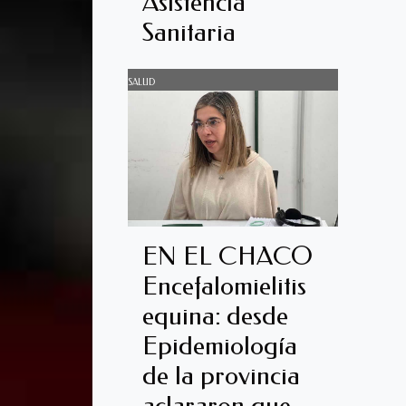
Asistencia
Sanitaria
SALUD
EN EL CHACO
Encefalomielitis
equina: desde
Epidemiología
de la provincia
aclararon que