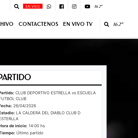
- Tef.3877-439295 -
16.2º
EN VIVO
HIVO
CONTACTENOS
EN VIVO TV
16.2º
O TV
PARTIDO
Partido:
CLUB DEPORTIVO ESTRELLA vs ESCUELA
FUTBOL CLUB
Fecha:
26/04/2026
Estadio:
LA CALDERA DEL DIABLO CLUB D
ESTERLLA
Hora de inicio:
14:00 hs
Tiempo:
Último partido