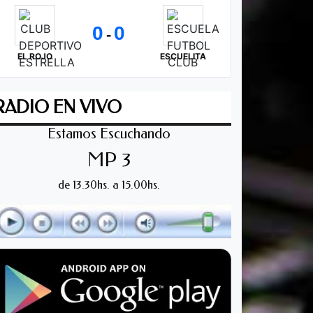
0
0
-
EL ROJO
ESCUELITA
RADIO EN VIVO
Estamos Escuchando
MP 3
de 13.30hs. a 15.00hs.