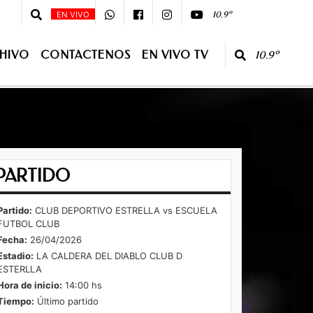
ez - Tef.3877-439295 -
10.9º
EN VIVO
HIVO
CONTACTENOS
EN VIVO TV
10.9º
O TV
PARTIDO
Partido:
CLUB DEPORTIVO ESTRELLA vs ESCUELA
FUTBOL CLUB
Fecha:
26/04/2026
Estadio:
LA CALDERA DEL DIABLO CLUB D
ESTERLLA
Hora de inicio:
14:00 hs
Tiempo:
Último partido