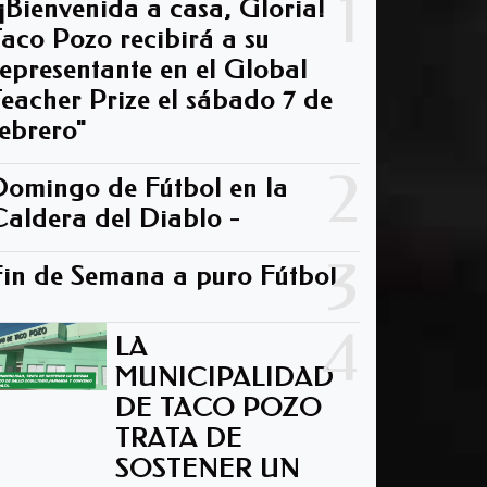
1
"¡Bienvenida a casa, Gloria!
Taco Pozo recibirá a su
representante en el Global
Teacher Prize el sábado 7 de
febrero"
2
Domingo de Fútbol en la
Caldera del Diablo -
3
Fin de Semana a puro Fútbol
4
LA
MUNICIPALIDAD
DE TACO POZO
TRATA DE
SOSTENER UN