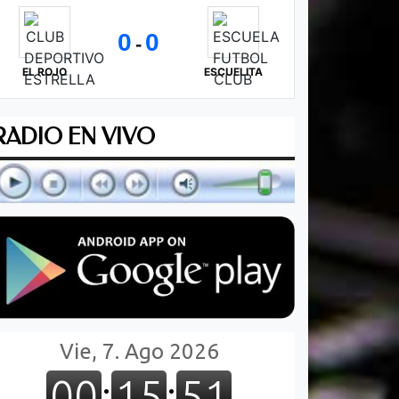
0
0
-
EL ROJO
ESCUELITA
RADIO EN VIVO