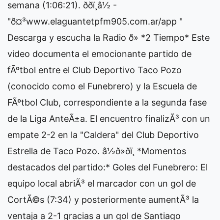
semana (1:06:21). ððï¸â½ -
"ð¤³www.elaguantetpfm905.com.ar/app "
Descarga y escucha la Radio ð» *2 Tiempo* Este
video documenta el emocionante partido de
fÃºtbol entre el Club Deportivo Taco Pozo
(conocido como el Funebrero) y la Escuela de
FÃºtbol Club, correspondiente a la segunda fase
de la Liga AnteÃ±a. El encuentro finalizÃ³ con un
empate 2-2 en la "Caldera" del Club Deportivo
Estrella de Taco Pozo. â½ð»ðï¸ *Momentos
destacados del partido:* Goles del Funebrero: El
equipo local abriÃ³ el marcador con un gol de
CortÃ©s (7:34) y posteriormente aumentÃ³ la
ventaja a 2-1 gracias a un gol de Santiago