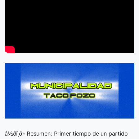
â½ðï¸ð» Resumen: Primer tiempo de un partido