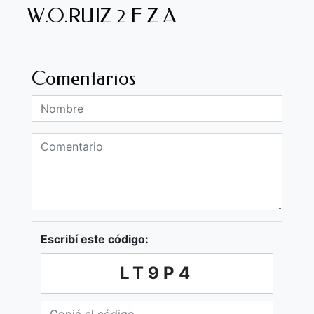
W.O.RUIZ 2 F Z A
Comentarios
Escribí este código:
LT9P4