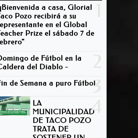
1
"¡Bienvenida a casa, Gloria!
Taco Pozo recibirá a su
representante en el Global
Teacher Prize el sábado 7 de
febrero"
2
Domingo de Fútbol en la
Caldera del Diablo -
3
Fin de Semana a puro Fútbol
4
LA
MUNICIPALIDAD
DE TACO POZO
TRATA DE
SOSTENER UN