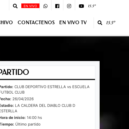
 - 08 :00 - Primera Edición - 10:00 - 13:00 Segunda Edición - CONDUCE:Juan
15.5º
EN VIVO
HIVO
CONTACTENOS
EN VIVO TV
15.5º
O TV
PARTIDO
Partido:
CLUB DEPORTIVO ESTRELLA vs ESCUELA
FUTBOL CLUB
Fecha:
26/04/2026
Estadio:
LA CALDERA DEL DIABLO CLUB D
ESTERLLA
Hora de inicio:
14:00 hs
Tiempo:
Último partido