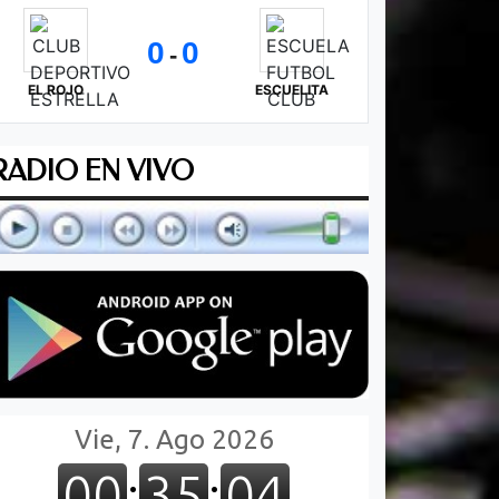
0
0
-
EL ROJO
ESCUELITA
RADIO EN VIVO